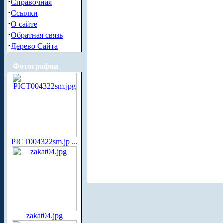
·
Справочная
·
Ссылки
·
О сайте
·
Обратная связь
·
Дерево Сайта
Фотографии
PICT004322sm.jp ...
zakat04.jpg