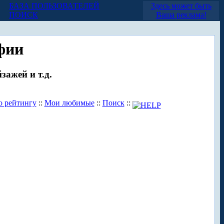
БАЗА ПОЛЬЗОВАТЕЛЕЙ
Здесь может быть
ПОИСК
Ваша реклама!
фии
зажей и т.д.
о рейтингу
::
Мои любимые
::
Поиск
::