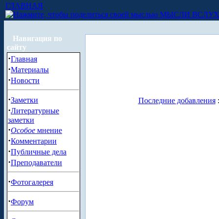
ГЛАВНАЯ
МЫСЛИ ВСЛУ
Навигация по
сайту
·
Главная
·
Материалы
·
Новости
·
Заметки
Последние добавления
·
Литературные
заметки
·
Особое
мнение
·
Комментарии
·
Публичные дела
·
Преподаватели
·
Фотогалерея
·
Форум