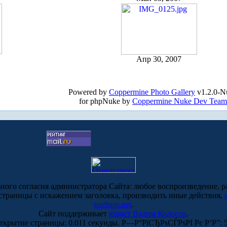
Апр 30, 2007
Powered by
Coppermine Photo Gallery
v1.2.0-N
for phpNuke by
Coppermine Nuke Dev Team
ьного согласия администратора Сайта: любое воспроизведение, р
-страницы с искажением заголовка, производить иные действия,
students.net
.
Сайт поддерживает
юрист Вадим Колосов
.
ткрытие страницы: 0.011 секунды. Р—Р°РїСЂРѕСЃРѕРІ Рє Р‘Р”: 5