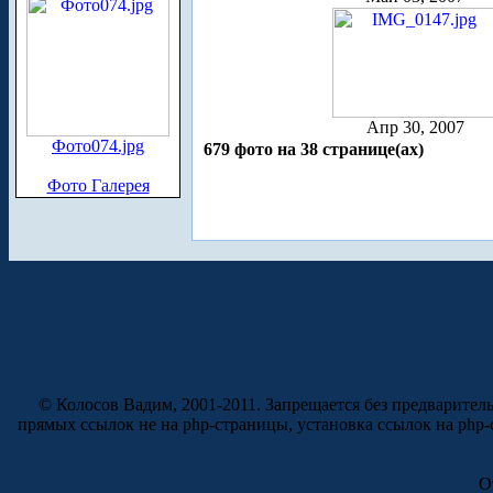
Апр 30, 2007
Фото074.jpg
679 фото на 38 странице(ах)
Фото Галерея
© Колосов Вадим, 2001-2011. Запрещается без предварител
прямых ссылок не на php-страницы, установка ссылок на php
О