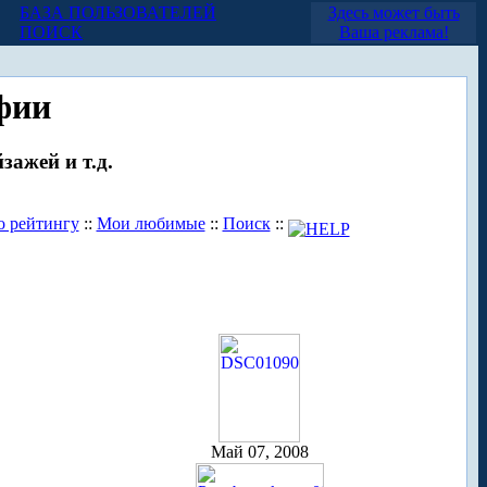
БАЗА ПОЛЬЗОВАТЕЛЕЙ
Здесь может быть
ПОИСК
Ваша реклама!
фии
зажей и т.д.
о рейтингу
::
Мои любимые
::
Поиск
::
Май 07, 2008