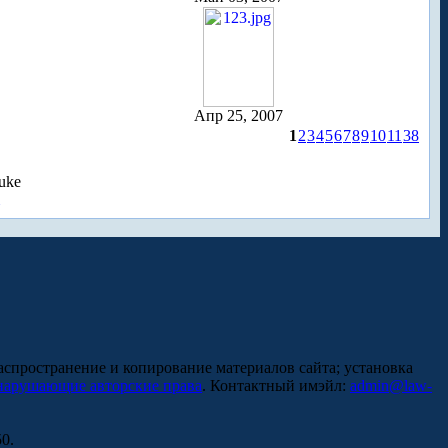
Апр 25, 2007
1
2
3
4
5
6
7
8
9
10
11
38
uke
аспространение и копирование материалов сайта; установка
нарушающие авторские права
. Контактный имэйл:
admin@law-
0.