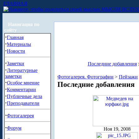
ГЛАВНАЯ
МЫСЛИ ВСЛУ
Навигация по
сайту
·
Главная
·
Материалы
·
Новости
·
Заметки
Последние добавления
·
Литературные
заметки
Фотогалерея. Фотографии
>
Пейзажи
·
Особое
мнение
Последние добавления
·
Комментарии
·
Публичные дела
·
Преподаватели
·
Фотогалерея
·
Форум
Ноя 19, 2008