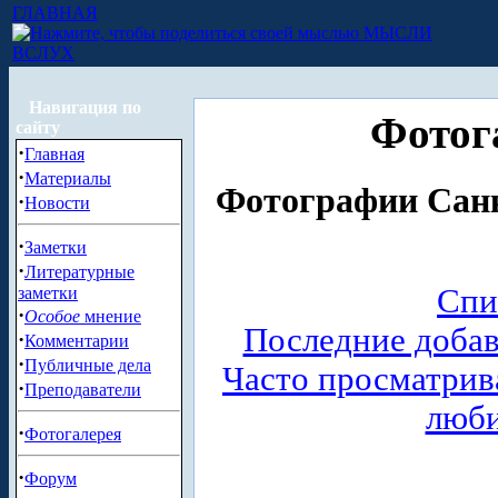
ГЛАВНАЯ
МЫСЛИ
ВСЛУХ
Навигация по
Фотог
сайту
·
Главная
·
Материалы
Фотографии Санк
·
Новости
·
Заметки
·
Литературные
Спи
заметки
·
Особое
мнение
Последние доба
·
Комментарии
·
Публичные дела
Часто просматри
·
Преподаватели
люб
·
Фотогалерея
·
Форум