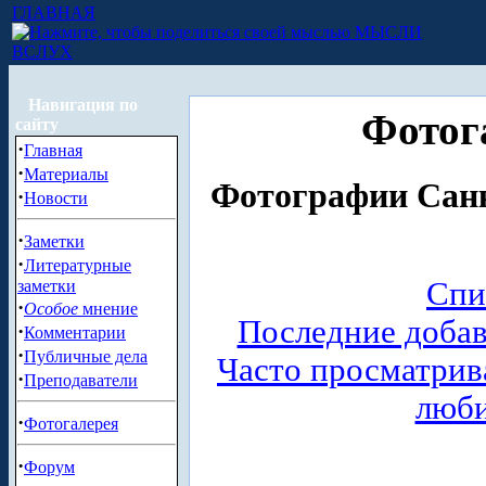
ГЛАВНАЯ
МЫСЛИ
ВСЛУХ
Навигация по
Фотог
сайту
·
Главная
·
Материалы
Фотографии Санк
·
Новости
·
Заметки
·
Литературные
Спи
заметки
·
Особое
мнение
Последние доба
·
Комментарии
·
Публичные дела
Часто просматри
·
Преподаватели
люб
·
Фотогалерея
·
Форум