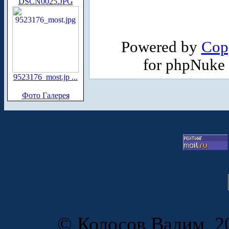
DSCN0025.JPG
Powered by
Cop
for phpNuke
9523176_most.jp ...
Фото Галерея
© Колосов Вадим, 20