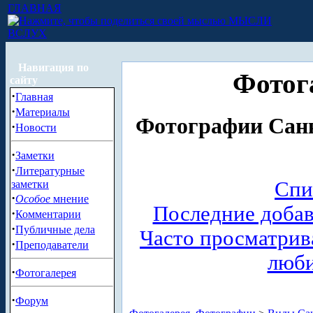
ГЛАВНАЯ
МЫСЛИ
ВСЛУХ
Навигация по
Фотог
сайту
·
Главная
·
Материалы
Фотографии Санк
·
Новости
·
Заметки
·
Литературные
Спи
заметки
·
Особое
мнение
Последние доба
·
Комментарии
·
Публичные дела
Часто просматри
·
Преподаватели
люб
·
Фотогалерея
·
Форум