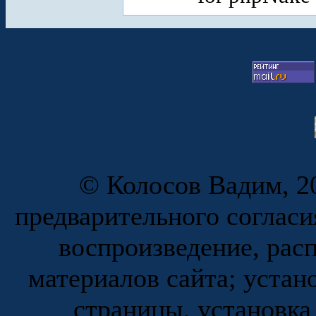
© Колосов Вадим, 20
предварительного согласи
воспроизведение, рас
материалов сайта; устан
страницы, установка