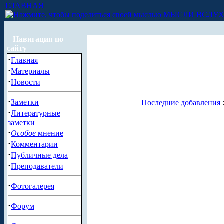
ГЛАВНАЯ
МЫСЛИ ВСЛУ
Навигация по
сайту
·
Главная
·
Материалы
·
Новости
·
Заметки
Последние добавления
·
Литературные
заметки
·
Особое
мнение
·
Комментарии
·
Публичные дела
·
Преподаватели
·
Фотогалерея
·
Форум