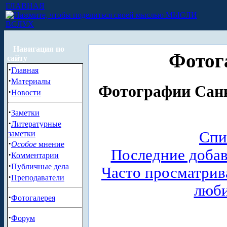
ГЛАВНАЯ
МЫСЛИ
ВСЛУХ
Навигация по
Фотог
сайту
·
Главная
·
Материалы
Фотографии Санк
·
Новости
·
Заметки
·
Литературные
Спи
заметки
·
Особое
мнение
Последние доба
·
Комментарии
·
Публичные дела
Часто просматри
·
Преподаватели
люб
·
Фотогалерея
·
Форум