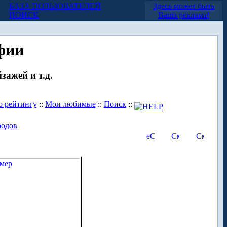
БАЗА ПОЛЬЗОВАТЕЛЕЙ
Здесь может быть
ПОИСК
Ваша реклама!
фии
зажей и т.д.
о рейтингу
::
Мои любимые
::
Поиск
::
родов