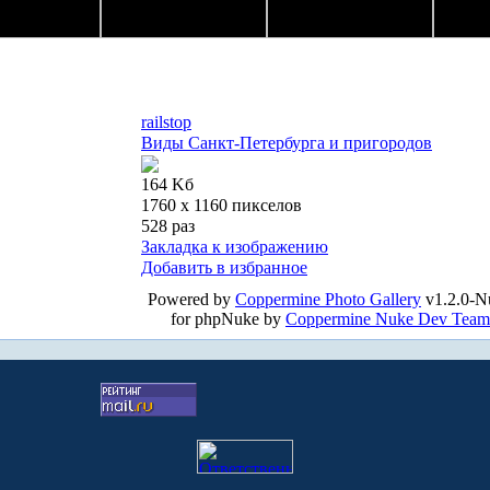
railstop
Виды Санкт-Петербурга и пригородов
164 Kб
1760 x 1160 пикселов
528 раз
Закладка к изображению
Добавить в избранное
Powered by
Coppermine Photo Gallery
v1.2.0-N
for phpNuke by
Coppermine Nuke Dev Team