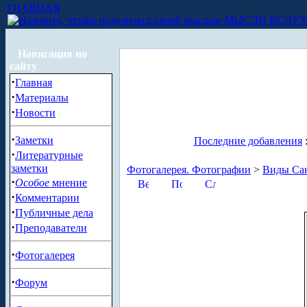
ГЛАВНАЯ
МЫСЛИ ВСЛУ
Навигация по
сайту
·
Главная
·
Материалы
·
Новости
·
Заметки
Последние добавления
·
Литературные
заметки
Фотогалерея. Фотографии
>
Виды Сан
·
Особое
мнение
·
Комментарии
·
Публичные дела
·
Преподаватели
·
Фотогалерея
·
Форум