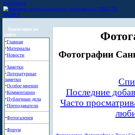
ГЛАВНАЯ
МЫСЛИ
ВСЛУХ
Навигация по
Фотог
сайту
·
Главная
·
Материалы
Фотографии Санк
·
Новости
·
Заметки
·
Литературные
Спи
заметки
·
Особое
мнение
Последние доба
·
Комментарии
·
Публичные дела
Часто просматри
·
Преподаватели
люб
·
Фотогалерея
·
Форум