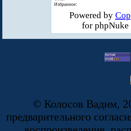
Избранное:
Powered by
Cop
for phpNuke
© Колосов Вадим, 20
предварительного согласи
воспроизведение, рас