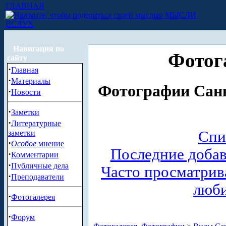
ГЛАВНАЯ
МЫСЛИ
ВСЛУХ
Навигация по
Фотог
сайту
·
Главная
·
Материалы
Фотографии Санк
·
Новости
·
Заметки
·
Литературные
Спи
заметки
·
Особое
мнение
Последние доба
·
Комментарии
·
Публичные дела
Часто просматри
·
Преподаватели
люб
·
Фотогалерея
·
Форум