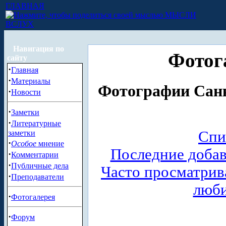
ГЛАВНАЯ
МЫСЛИ
ВСЛУХ
Навигация по
Фотог
сайту
·
Главная
·
Материалы
Фотографии Санк
·
Новости
·
Заметки
·
Литературные
Спи
заметки
·
Особое
мнение
Последние доба
·
Комментарии
·
Публичные дела
Часто просматри
·
Преподаватели
люб
·
Фотогалерея
·
Форум