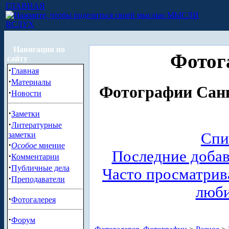
ГЛАВНАЯ
МЫСЛИ
ВСЛУХ
Навигация по
Фотог
сайту
·
Главная
·
Материалы
Фотографии Санк
·
Новости
·
Заметки
·
Литературные
Спи
заметки
·
Особое
мнение
Последние доба
·
Комментарии
·
Публичные дела
Часто просматри
·
Преподаватели
люб
·
Фотогалерея
·
Форум