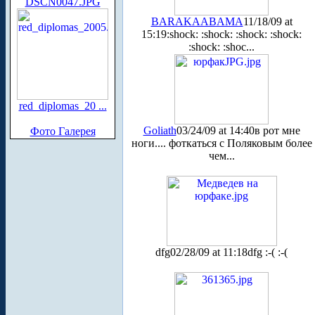
DSCN0047.JPG
BARAKAABAMA
11/18/09 at
15:19
:shock: :shock: :shock: :shock:
:shock: :shoc...
red_diplomas_20 ...
Goliath
03/24/09 at 14:40
в рот мне
Фото Галерея
ноги.... фоткаться с Поляковым более
чем...
dfg
02/28/09 at 11:18
dfg :-( :-(