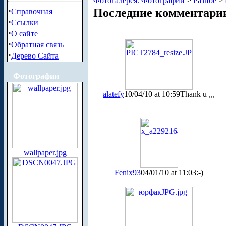
Фотогалерея. Фотографии
>
Разное
>
·
Последние комментари
Справочная
·
Ссылки
·
О сайте
·
Обратная связь
·
Дерево Сайта
Фотографии
alatefy
10/04/10 at 10:59
Thank u ,,,
wallpaper.jpg
Fenix93
04/01/10 at 11:03
:-)