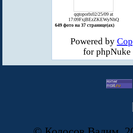
qqtoporlx
02/25/09 at
17:09
FxjBEzZKEWyNhQ
649 фото на 37 странице(ах)
Powered by
Cop
for phpNuke
© Колосов Вадим, 20