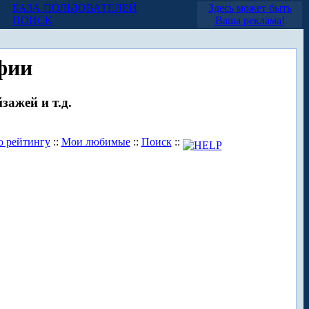
БАЗА ПОЛЬЗОВАТЕЛЕЙ
Здесь может быть
ПОИСК
Ваша реклама!
фии
зажей и т.д.
о рейтингу
::
Мои любимые
::
Поиск
::