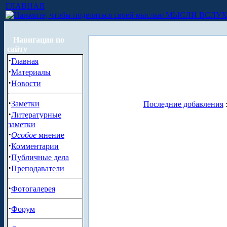
ГЛАВНАЯ
МЫСЛИ ВСЛУ
Навигация по
сайту
·
Главная
·
Материалы
·
Новости
·
Заметки
Последние добавления
·
Литературные
заметки
·
Особое
мнение
·
Комментарии
·
Публичные дела
·
Преподаватели
·
Фотогалерея
·
Форум