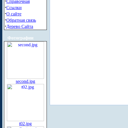
·
Справочная
·
Ссылки
·
О сайте
·
Обратная связь
·
Дерево Сайта
Фотографии
second.jpg
t02.jpg