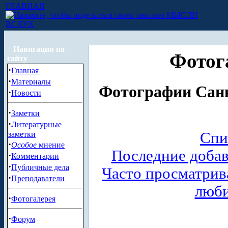
ГЛАВНАЯ
МЫСЛИ
ВСЛУХ
Навигация по
Фотог
сайту
·
Главная
·
Материалы
Фотографии Санк
·
Новости
·
Заметки
·
Литературные
Спи
заметки
·
Особое
мнение
Последние доба
·
Комментарии
·
Публичные дела
Часто просматри
·
Преподаватели
люб
·
Фотогалерея
·
Форум