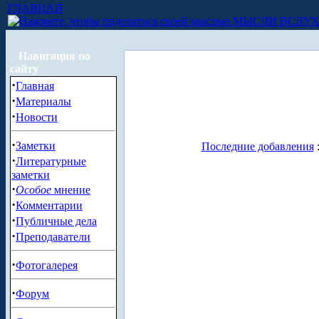
ГЛАВНАЯ
МЫСЛИ ВСЛУ
Навигация по
сайту
·
Главная
·
Материалы
·
Новости
·
Заметки
Последние добавления
·
Литературные
заметки
·
Особое
мнение
·
Комментарии
·
Публичные дела
·
Преподаватели
·
Фотогалерея
·
Форум