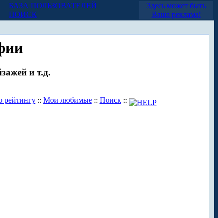
БАЗА ПОЛЬЗОВАТЕЛЕЙ
Здесь может быть
ПОИСК
Ваша реклама!
фии
зажей и т.д.
о рейтингу
::
Мои любимые
::
Поиск
::