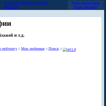
БАЗА ПОЛЬЗОВАТЕЛЕЙ
Здесь может быть
ПОИСК
Ваша реклама!
фии
зажей и т.д.
о рейтингу
::
Мои любимые
::
Поиск
::