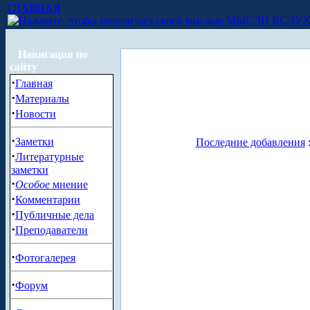
ГЛАВНАЯ
МЫСЛИ ВСЛУ
Навигация по
сайту
·
Главная
·
Материалы
·
Новости
·
Заметки
Последние добавления
·
Литературные
заметки
·
Особое
мнение
·
Комментарии
·
Публичные дела
·
Преподаватели
·
Фотогалерея
·
Форум