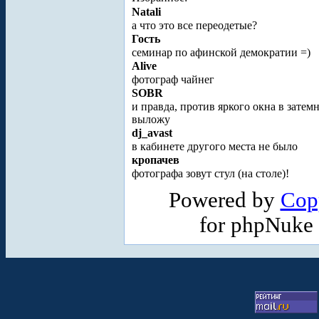
Natali
а что это все переодетые?
Гость
семинар по афинской демократии =)
Alive
фотограф чайнег
SOBR
и правда, против яркого окна в затем
выложу
dj_avast
в кабинете другого места не было
кропачев
фотографа зовут стул (на столе)!
Powered by
Cop
for phpNuke