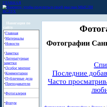
ГЛАВНАЯ
МЫСЛИ
ВСЛУХ
Навигация по
Фотог
сайту
·
Главная
·
Материалы
Фотографии Санк
·
Новости
·
Заметки
·
Литературные
Спи
заметки
·
Особое
мнение
Последние доба
·
Комментарии
·
Публичные дела
Часто просматри
·
Преподаватели
люб
·
Фотогалерея
·
Форум