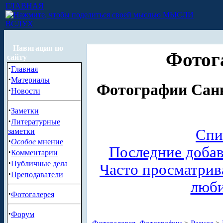
ГЛАВНАЯ
МЫСЛИ
ВСЛУХ
Навигация по
Фотог
сайту
·
Главная
·
Материалы
Фотографии Санк
·
Новости
·
Заметки
·
Литературные
Спи
заметки
·
Особое
мнение
Последние доба
·
Комментарии
·
Публичные дела
Часто просматри
·
Преподаватели
люб
·
Фотогалерея
·
Форум