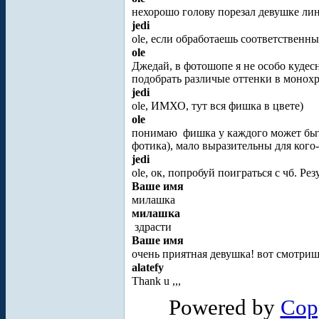
нехорошо голову порезал девушке ли
jedi
ole, если обработаешь соответственн
ole
Джедай, в фотошопе я не особо кудес
подобрать различые оттенки в монох
jedi
ole, ИМХО, тут вся фишка в цвете)
ole
понимаю
фишка у каждого может быть
фотика), мало выразительны для кого-
jedi
ole, ок, попробуй поиграться с чб. Р
Ваше имя
милашка
милашка
здрасти
Ваше имя
очень приятная девушка! вот смотришь
alatefy
Thank u ,,,
Powered by
Cop