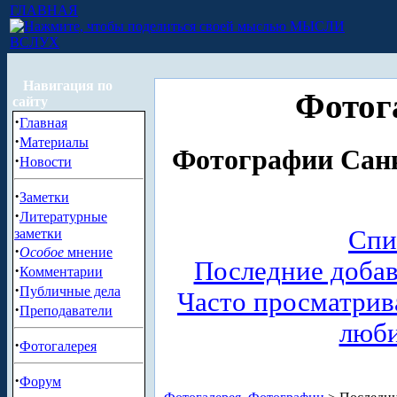
ГЛАВНАЯ
МЫСЛИ
ВСЛУХ
Навигация по
Фотог
сайту
·
Главная
·
Материалы
Фотографии Санк
·
Новости
·
Заметки
·
Литературные
Спи
заметки
·
Особое
мнение
Последние доба
·
Комментарии
·
Публичные дела
Часто просматри
·
Преподаватели
люб
·
Фотогалерея
·
Форум