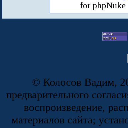
for phpNuke
© Колосов Вадим, 20
предварительного согласи
воспроизведение, рас
материалов сайта; устан