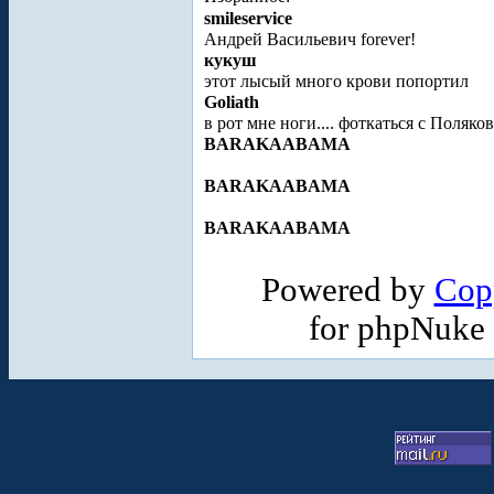
smileservice
Андрей Васильевич forever!
кукуш
этот лысый много крови попортил
Goliath
в рот мне ноги.... фоткаться с Поляк
BARAKAABAMA
BARAKAABAMA
BARAKAABAMA
Powered by
Cop
for phpNuke