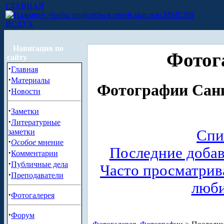
ГЛАВНАЯ
МЫСЛИ
ВСЛУХ
Навигация по
Фотог
сайту
·
Главная
·
Материалы
Фотографии Санк
·
Новости
·
Заметки
·
Литературные
Спи
заметки
·
Особое
мнение
Последние доба
·
Комментарии
·
Публичные дела
Часто просматри
·
Преподаватели
люб
·
Фотогалерея
·
Форум