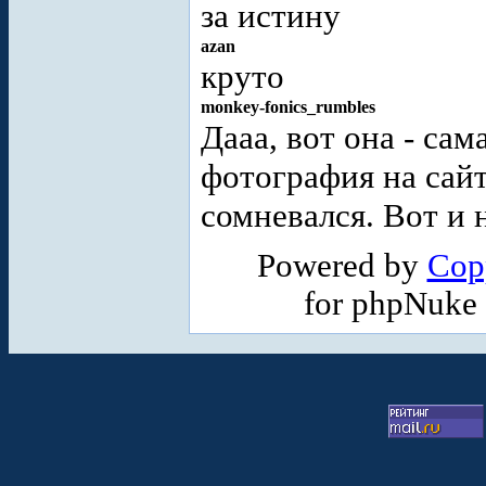
за истину
azan
круто
monkey-fonics_rumbles
Дааа, вот она - са
фотография на сай
сомневался. Вот и 
Powered by
Cop
for phpNuke