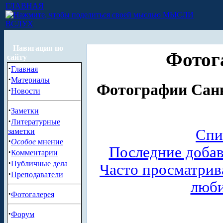
ГЛАВНАЯ
МЫСЛИ
ВСЛУХ
Навигация по
Фотог
сайту
·
Главная
·
Материалы
Фотографии Санк
·
Новости
·
Заметки
·
Литературные
Спи
заметки
·
Особое
мнение
Последние доба
·
Комментарии
·
Публичные дела
Часто просматри
·
Преподаватели
люб
·
Фотогалерея
·
Форум