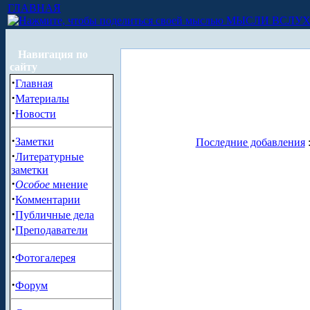
ГЛАВНАЯ
МЫСЛИ ВСЛУ
Навигация по
сайту
·
Главная
·
Материалы
·
Новости
·
Заметки
Последние добавления
·
Литературные
заметки
·
Особое
мнение
·
Комментарии
·
Публичные дела
·
Преподаватели
·
Фотогалерея
·
Форум