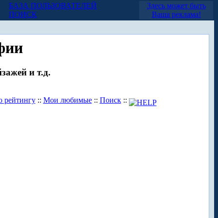
БАЗА ПОЛЬЗОВАТЕЛЕЙ
Здесь может быть
ПОИСК
Ваша реклама!
фии
зажей и т.д.
о рейтингу
::
Мои любимые
::
Поиск
::