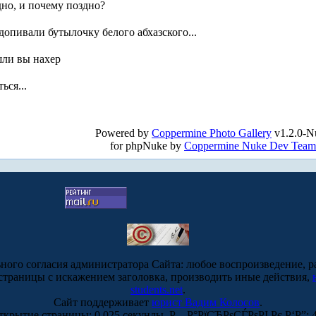
дно, и почему поздно?
 допивали бутылочку белого абхазского...
ошли вы нахер
ься...
!
Powered by
Coppermine Photo Gallery
v1.2.0-N
for phpNuke by
Coppermine Nuke Dev Team
ьного согласия администратора Сайта: любое воспроизведение, р
-страницы с искажением заголовка, производить иные действия,
students.net
.
Сайт поддерживает
юрист Вадим Колосов
.
ткрытие страницы: 0.025 секунды. Р—Р°РїСЂРѕСЃРѕРІ Рє Р‘Р”: 4