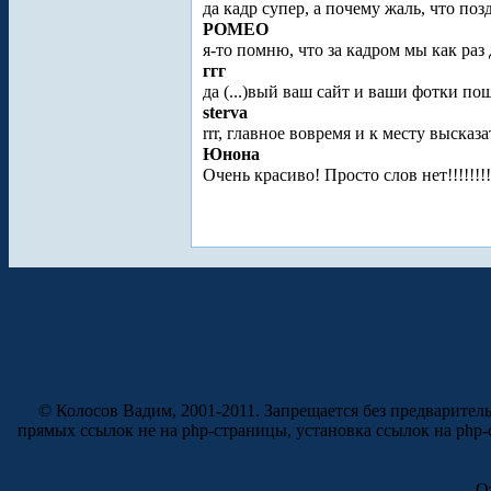
да кадр супер, а почему жаль, что поз
POMEO
я-то помню, что за кадром мы как раз
ггг
да (...)вый ваш сайт и ваши фотки п
sterva
rrr, главное вовремя и к месту высказат
Юнона
Очень красиво! Просто слов нет!!!!!!!
© Колосов Вадим, 2001-2011. Запрещается без предварител
прямых ссылок не на php-страницы, установка ссылок на php
О