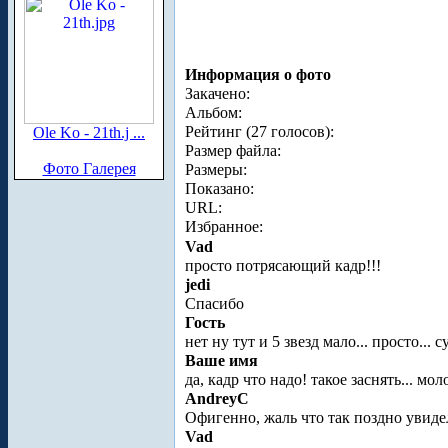
Информация о фото
Закачено:
Альбом:
Рейтинг (27 голосов):
Ole Ko - 21th.j ...
Размер файла:
Фото Галерея
Размеры:
Показано:
URL:
Избранное:
Vad
просто потрясающий кадр!!!
jedi
Спасибо
Гость
нет ну тут и 5 звезд мало... просто... 
Ваше имя
да, кадр что надо! такое заснять... мол
AndreyC
Офигенно, жаль что так поздно увиде
Vad