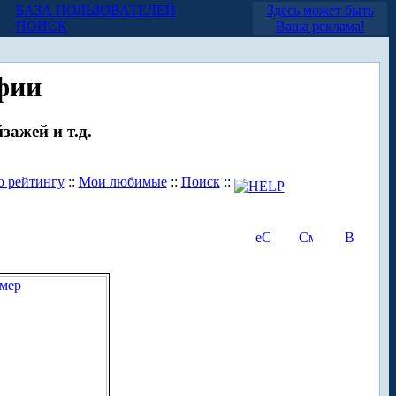
БАЗА ПОЛЬЗОВАТЕЛЕЙ
Здесь может быть
ПОИСК
Ваша реклама!
фии
зажей и т.д.
о рейтингу
::
Мои любимые
::
Поиск
::