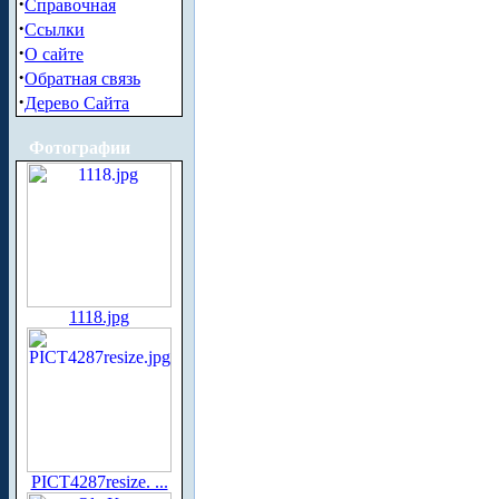
·
Справочная
·
Ссылки
·
О сайте
·
Обратная связь
·
Дерево Сайта
Фотографии
1118.jpg
PICT4287resize. ...