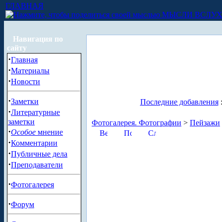
ГЛАВНАЯ
МЫСЛИ ВСЛУ
Навигация по
сайту
·
Главная
·
Материалы
·
Новости
·
Заметки
Последние добавления
·
Литературные
заметки
Фотогалерея. Фотографии
>
Пейзажи
·
Особое
мнение
·
Комментарии
·
Публичные дела
·
Преподаватели
·
Фотогалерея
·
Форум