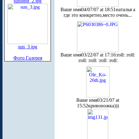
sunlight_2.jpg
Ваше имя
04/07/07 at 18:51
наталья а
где это конкретно,место очень...
sun_3.jpg
Ваше имя
03/22/07 at 17:16
:roll: :roll:
Фото Галерея
:roll: :roll: :roll: :roll:
Ваше имя
03/21/07 at
15:52
кривоножка)))