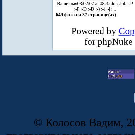
Ваше имя
03/02/07 at 08:32
:lol: :lol: :-P
:-P :-D :-D :-) :-) :-| :...
649 фото на 37 странице(ах)
Powered by
Cop
for phpNuke
© Колосов Вадим, 20