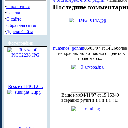
Фотогалерея. Фотографии
> Пейзажи 
·
Последние комментари
Справочная
·
Ссылки
·
О сайте
·
Обратная связь
·
Дерево Сайта
Фотографии
numenos_gonhin
05/03/07 at 14:26
более
чем красив, но вот моного гранта в
правомкра...
Resize of PICT2 ...
Ваше имя
04/11/07 at 15:15
349
всёравно рулит!!!!!!!!!!!!!! :-D