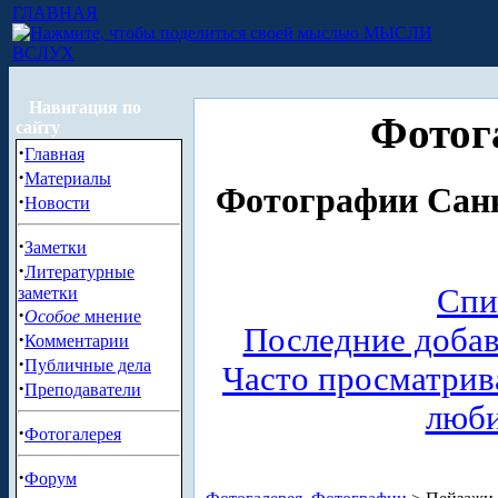
ГЛАВНАЯ
МЫСЛИ
ВСЛУХ
Навигация по
Фотог
сайту
·
Главная
·
Материалы
Фотографии Санк
·
Новости
·
Заметки
·
Литературные
Спи
заметки
·
Особое
мнение
Последние доба
·
Комментарии
·
Публичные дела
Часто просматри
·
Преподаватели
люб
·
Фотогалерея
·
Форум