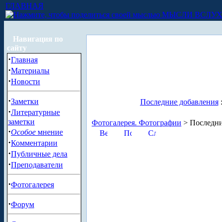
ГЛАВНАЯ
МЫСЛИ ВСЛУ
Навигация по
сайту
·
Главная
·
Материалы
·
Новости
·
Заметки
Последние добавления
·
Литературные
заметки
Фотогалерея. Фотографии
> Последни
·
Особое
мнение
·
Комментарии
·
Публичные дела
·
Преподаватели
·
Фотогалерея
·
Форум