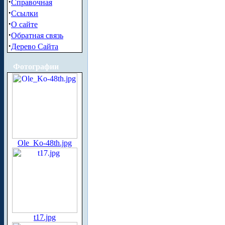
·
Справочная
·
Ссылки
·
О сайте
·
Обратная связь
·
Дерево Сайта
Фотографии
Ole_Ko-48th.jpg
t17.jpg