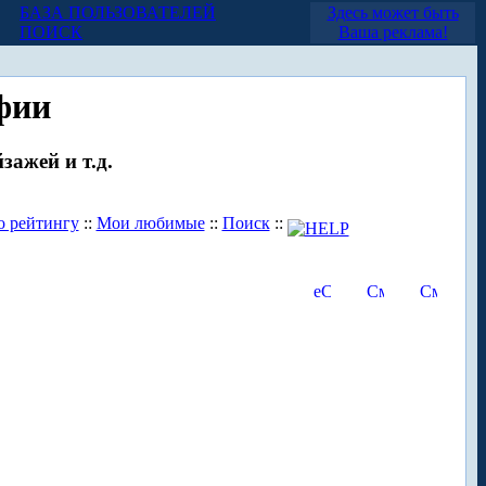
БАЗА ПОЛЬЗОВАТЕЛЕЙ
Здесь может быть
ПОИСК
Ваша реклама!
фии
зажей и т.д.
о рейтингу
::
Мои любимые
::
Поиск
::