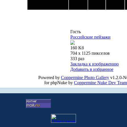
Гость
Российские пейзажи
160 Kб
704 x 1125 пикселов
333 раз
Закладка к изображению
Добавить в избранное
Powered by
Coppermine Photo Gallery
v1.2.0-N
for phpNuke by
Coppermine Nuke Dev Team