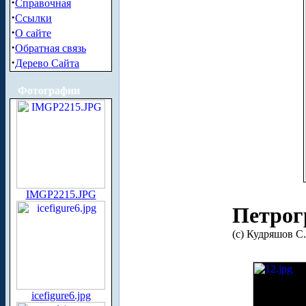
·
Справочная
·
Ссылки
·
О сайте
·
Обратная связь
·
Дерево Сайта
Фотографии
IMGP2215.JPG
Петрог
(с) Кудряшов С.
icefigure6.jpg