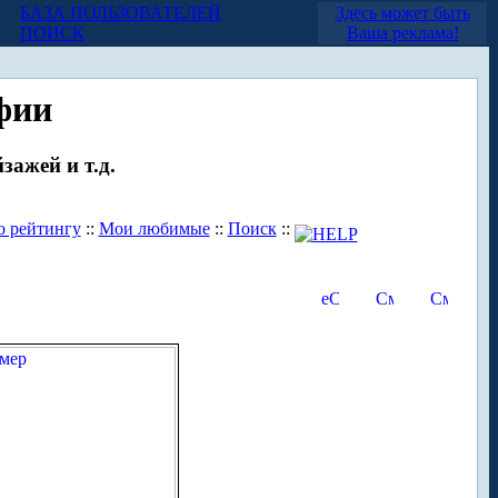
БАЗА ПОЛЬЗОВАТЕЛЕЙ
Здесь может быть
ПОИСК
Ваша реклама!
фии
зажей и т.д.
о рейтингу
::
Мои любимые
::
Поиск
::