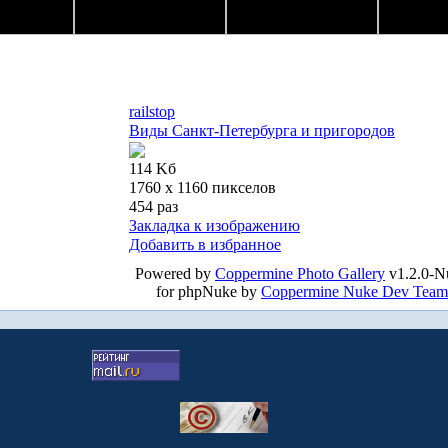
railstop
Виды Санкт-Петербурга и пригородов
114 Kб
1760 x 1160 пикселов
454 раз
Закладка к изображению
Добавить в избранное
Powered by
Coppermine Photo Gallery
v1.2.0-N
for phpNuke by
Coppermine Nuke Dev Team