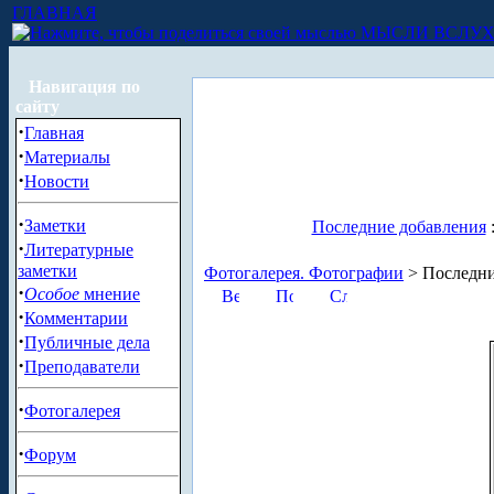
ГЛАВНАЯ
МЫСЛИ ВСЛУ
Навигация по
сайту
·
Главная
·
Материалы
·
Новости
·
Заметки
Последние добавления
·
Литературные
заметки
Фотогалерея. Фотографии
> Последни
·
Особое
мнение
·
Комментарии
·
Публичные дела
·
Преподаватели
·
Фотогалерея
·
Форум