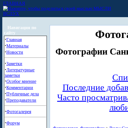
ГЛАВНАЯ
МЫСЛИ
ВСЛУХ
Навигация по
Фотог
сайту
·
Главная
·
Материалы
Фотографии Санк
·
Новости
·
Заметки
·
Литературные
Спи
заметки
·
Особое
мнение
Последние доба
·
Комментарии
·
Публичные дела
Часто просматри
·
Преподаватели
люб
·
Фотогалерея
·
Форум