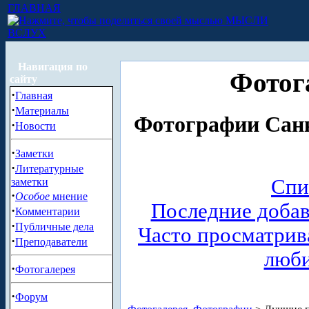
ГЛАВНАЯ
МЫСЛИ
ВСЛУХ
Навигация по
Фотог
сайту
·
Главная
·
Материалы
Фотографии Санк
·
Новости
·
Заметки
·
Литературные
Спи
заметки
·
Особое
мнение
Последние доба
·
Комментарии
·
Публичные дела
Часто просматри
·
Преподаватели
люб
·
Фотогалерея
·
Форум