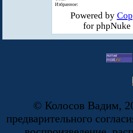
Избранное:
Powered by
Cop
for phpNuke
© Колосов Вадим, 20
предварительного согласи
воспроизведение, рас