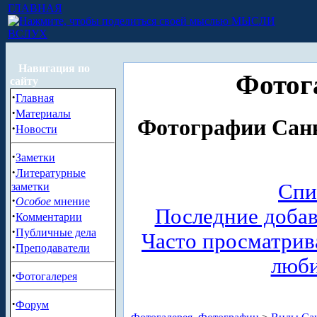
ГЛАВНАЯ
МЫСЛИ
ВСЛУХ
Навигация по
Фотог
сайту
·
Главная
·
Материалы
Фотографии Санк
·
Новости
·
Заметки
·
Литературные
Спи
заметки
·
Особое
мнение
Последние доба
·
Комментарии
·
Публичные дела
Часто просматри
·
Преподаватели
люб
·
Фотогалерея
·
Форум