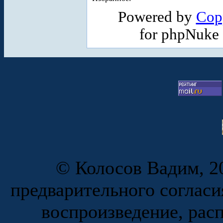
Powered by
Cop
for phpNuke
© Колосов Вадим, 20
предварительного согласи
воспроизведение, рас