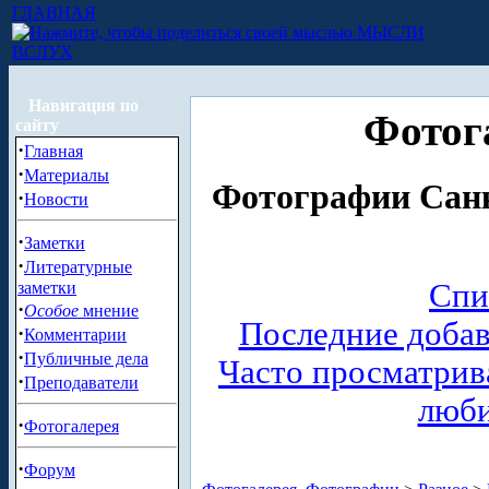
ГЛАВНАЯ
МЫСЛИ
ВСЛУХ
Навигация по
Фотог
сайту
·
Главная
·
Материалы
Фотографии Санк
·
Новости
·
Заметки
·
Литературные
Спи
заметки
·
Особое
мнение
Последние доба
·
Комментарии
·
Публичные дела
Часто просматри
·
Преподаватели
люб
·
Фотогалерея
·
Форум