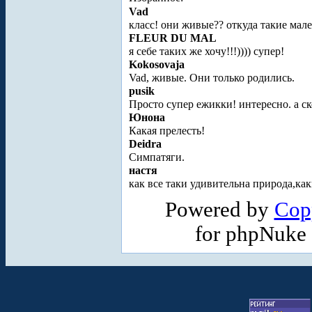
Vad
класс! они живые?? откуда такие мал
FLEUR DU MAL
я себе таких же хочу!!!)))) супер!
Kokosovaja
Vad, живые. Они только родились.
pusik
Просто супер ежикки! интересно. а ск
Юнона
Какая прелесть!
Deidra
Симпатяги.
настя
как все таки удивительна природа,ка
Powered by
Cop
for phpNuke