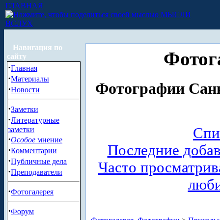
ГЛАВНАЯ
МЫСЛИ
ВСЛУХ
Навигация по
Фотог
сайту
·
Главная
·
Материалы
Фотографии Санк
·
Новости
·
Заметки
·
Литературные
Спи
заметки
·
Особое
мнение
Последние доба
·
Комментарии
·
Публичные дела
Часто просматри
·
Преподаватели
люб
·
Фотогалерея
·
Форум