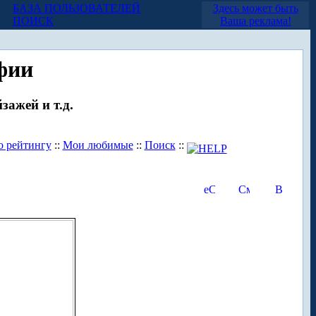
БАЗА ПОЛЬЗОВАТЕЛЕЙ
Здесь может быть
ПОИСК
Ваша реклама!
фии
зажей и т.д.
о рейтингу
::
Мои любимые
::
Поиск
::