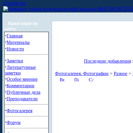
ГЛАВНАЯ
МЫСЛИ ВСЛУ
Навигация по
сайту
·
Главная
·
Материалы
·
Новости
·
Заметки
Последние добавления
·
Литературные
заметки
Фотогалерея. Фотографии
>
Разное
>
·
Особое
мнение
·
Комментарии
·
Публичные дела
·
Преподаватели
·
Фотогалерея
·
Форум