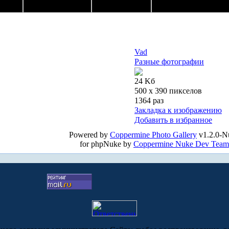
Vad
Разные фотографии
24 Kб
500 x 390 пикселов
1364 раз
Закладка к изображению
Добавить в избранное
Powered by
Coppermine Photo Gallery
v1.2.0-N
for phpNuke by
Coppermine Nuke Dev Team