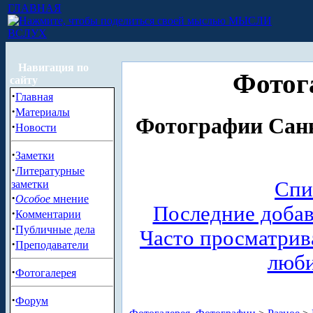
ГЛАВНАЯ
МЫСЛИ
ВСЛУХ
Навигация по
Фотог
сайту
·
Главная
·
Материалы
Фотографии Санк
·
Новости
·
Заметки
·
Литературные
Спи
заметки
·
Особое
мнение
Последние доба
·
Комментарии
·
Публичные дела
Часто просматри
·
Преподаватели
люб
·
Фотогалерея
·
Форум