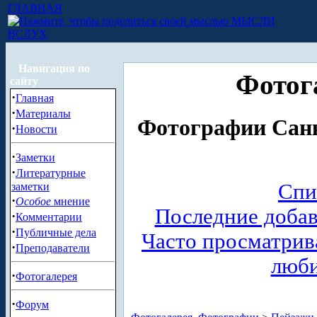
ГЛАВНАЯ
МЫСЛИ
ВСЛУХ
Навигация по
Фотог
сайту
·
Главная
·
Материалы
Фотографии Санк
·
Новости
·
Заметки
·
Литературные
Спи
заметки
·
Особое
мнение
Последние доба
·
Комментарии
·
Публичные дела
Часто просматри
·
Преподаватели
люб
·
Фотогалерея
·
Форум