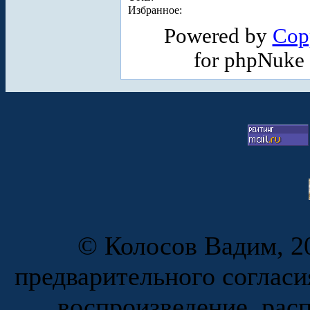
Избранное:
Powered by
Cop
for phpNuke
© Колосов Вадим, 20
предварительного согласи
воспроизведение, рас