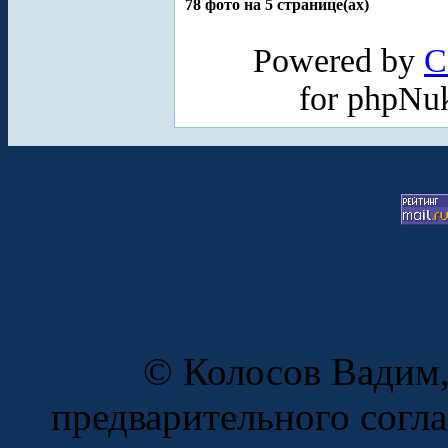
78 фото на 5 странице(ах)
Powered by
C
for phpNu
© Колосов Вадим,
предварительного согл