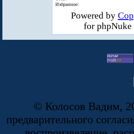
Избранное:
Powered by
Cop
for phpNuke
© Колосов Вадим, 20
предварительного согласи
воспроизведение, рас