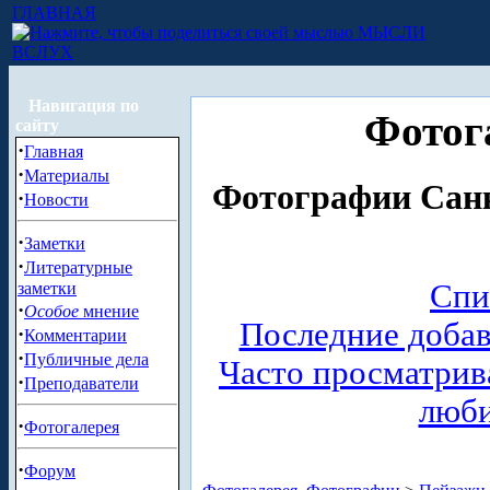
ГЛАВНАЯ
МЫСЛИ
ВСЛУХ
Навигация по
Фотог
сайту
·
Главная
·
Материалы
Фотографии Санк
·
Новости
·
Заметки
·
Литературные
Спи
заметки
·
Особое
мнение
Последние доба
·
Комментарии
·
Публичные дела
Часто просматри
·
Преподаватели
люб
·
Фотогалерея
·
Форум