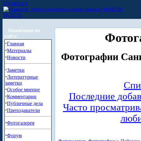
ГЛАВНАЯ
МЫСЛИ
ВСЛУХ
Навигация по
Фотог
сайту
·
Главная
·
Материалы
Фотографии Санк
·
Новости
·
Заметки
·
Литературные
Спи
заметки
·
Особое
мнение
Последние доба
·
Комментарии
·
Публичные дела
Часто просматри
·
Преподаватели
люб
·
Фотогалерея
·
Форум