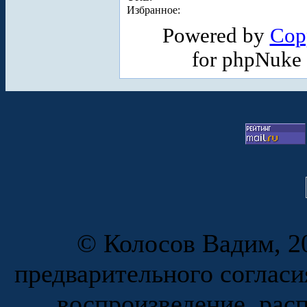
Избранное:
Powered by
Cop
for phpNuke
© Колосов Вадим, 20
предварительного согласи
воспроизведение, рас