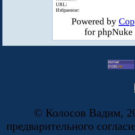
URL:
Избранное:
Powered by
Cop
for phpNuke
© Колосов Вадим, 20
предварительного согласи