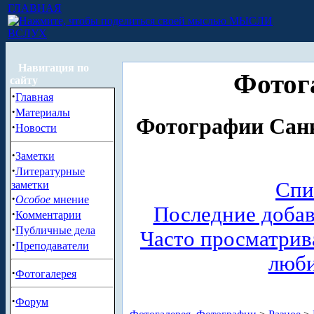
ГЛАВНАЯ
МЫСЛИ
ВСЛУХ
Навигация по
Фотог
сайту
·
Главная
·
Материалы
Фотографии Санк
·
Новости
·
Заметки
·
Литературные
Спи
заметки
·
Особое
мнение
Последние доба
·
Комментарии
·
Публичные дела
Часто просматри
·
Преподаватели
люб
·
Фотогалерея
·
Форум