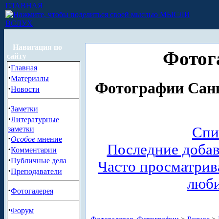
ГЛАВНАЯ
МЫСЛИ
ВСЛУХ
Навигация по
Фотог
сайту
·
Главная
·
Материалы
Фотографии Санк
·
Новости
·
Заметки
·
Литературные
Спи
заметки
·
Особое
мнение
Последние доба
·
Комментарии
·
Публичные дела
Часто просматри
·
Преподаватели
люб
·
Фотогалерея
·
Форум