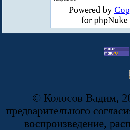
Powered by
Cop
for phpNuke
© Колосов Вадим, 20
предварительного согласи
воспроизведение, рас