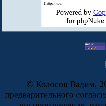
Избранное:
Powered by
Cop
for phpNuke
© Колосов Вадим, 20
предварительного согласи
воспроизведение, рас