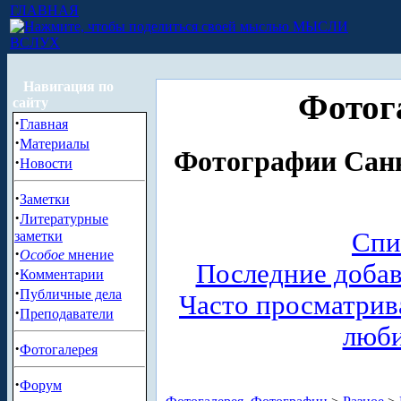
ГЛАВНАЯ
МЫСЛИ
ВСЛУХ
Навигация по
Фотог
сайту
·
Главная
·
Материалы
Фотографии Санк
·
Новости
·
Заметки
·
Литературные
Спи
заметки
·
Особое
мнение
Последние доба
·
Комментарии
·
Публичные дела
Часто просматри
·
Преподаватели
люб
·
Фотогалерея
·
Форум