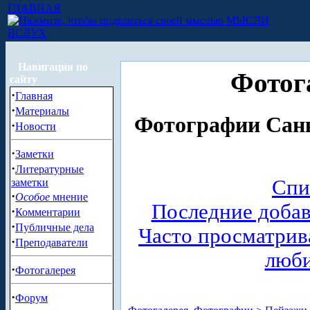
ГЛАВНАЯ
МЫСЛИ
ВСЛУХ
Навигация по
Фотог
сайту
·
Главная
·
Материалы
Фотографии Санк
·
Новости
·
Заметки
·
Литературные
Спи
заметки
·
Особое
мнение
Последние доба
·
Комментарии
·
Публичные дела
Часто просматри
·
Преподаватели
люб
·
Фотогалерея
·
Форум