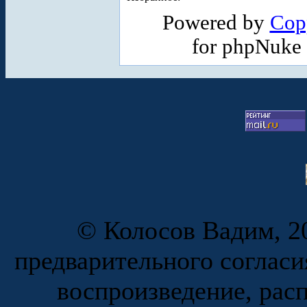
Powered by
Cop
for phpNuke
© Колосов Вадим, 20
предварительного согласи
воспроизведение, рас