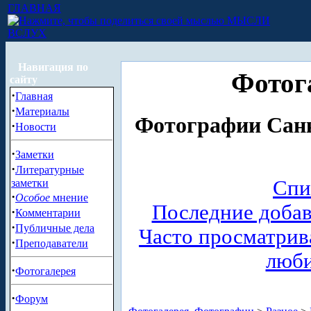
ГЛАВНАЯ
МЫСЛИ
ВСЛУХ
Навигация по
Фотог
сайту
·
Главная
·
Материалы
Фотографии Санк
·
Новости
·
Заметки
·
Литературные
Спи
заметки
·
Особое
мнение
Последние доба
·
Комментарии
·
Публичные дела
Часто просматри
·
Преподаватели
люб
·
Фотогалерея
·
Форум