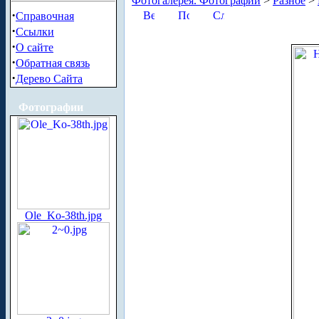
Фотогалерея. Фотографии
>
Разное
>
·
Справочная
·
Ссылки
·
О сайте
·
Обратная связь
·
Дерево Сайта
Фотографии
Ole_Ko-38th.jpg