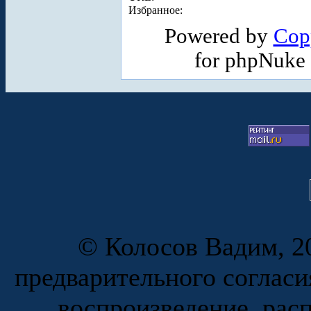
Избранное:
Powered by
Cop
for phpNuke
© Колосов Вадим, 20
предварительного согласи
воспроизведение, рас