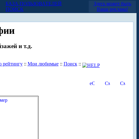
БАЗА ПОЛЬЗОВАТЕЛЕЙ
Здесь может быть
ПОИСК
Ваша реклама!
фии
зажей и т.д.
о рейтингу
::
Мои любимые
::
Поиск
::