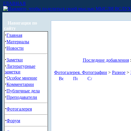
ГЛАВНАЯ
МЫСЛИ ВСЛУ
Навигация по
сайту
·
Главная
·
Материалы
·
Новости
·
Заметки
Последние добавления
·
Литературные
заметки
Фотогалерея. Фотографии
>
Разное
>
·
Особое
мнение
·
Комментарии
·
Публичные дела
·
Преподаватели
·
Фотогалерея
·
Форум