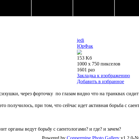
jedi
ЮрФак
153 Kб
1000 x 750 пикселов
1601 раз
Закладка к изображению
Добавить в избранное
психушки, через форточку
по глазам видно что на транквах сидит
это получилось, при том, что сейчас идет активная борьба с са
ит органы ведут борьбу с саентологами? и где? и зачем?
Powered by
Coppermine Photo Gallery
v1.2.0-N