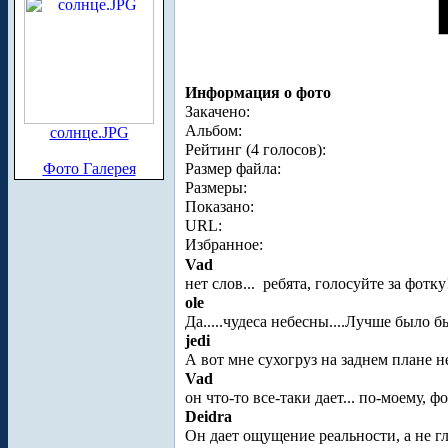
Информация о фото
Закачено:
Альбом:
солнце.JPG
Рейтинг (4 голосов):
Фото Галерея
Размер файла:
Размеры:
Показано:
URL:
Избранное:
Vad
нет слов...
ребята, голосуйте за фотк
ole
Да.....чудеса небесны....Лучше было
jedi
А вот мне сухогруз на заднем плане н
Vad
он что-то все-таки дает... по-моему, 
Deidra
Он дает ощущение реальности, а не г