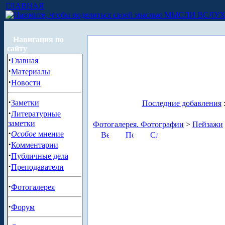
ГЛАВНАЯ
МЫСЛИ ВСЛУ
Навигация по
сайту
·
Главная
·
Материалы
·
Новости
·
Заметки
Последние добавления
·
Литературные
заметки
Фотогалерея. Фотографии
>
Пейзажи
·
Особое
мнение
·
Комментарии
·
Публичные дела
·
Преподаватели
·
Фотогалерея
·
Форум