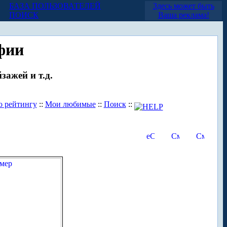
БАЗА ПОЛЬЗОВАТЕЛЕЙ
Здесь может быть
ПОИСК
Ваша реклама!
фии
зажей и т.д.
о рейтингу
::
Мои любимые
::
Поиск
::