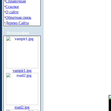
·
Справочная
·
Ссылки
·
О сайте
·
Обратная связь
·
Дерево Сайта
Фотографии
vampir1.jpg
road2.jpg