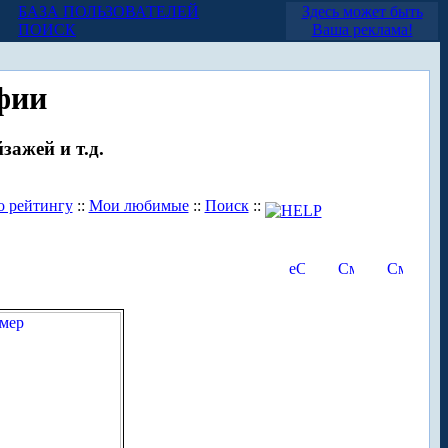
БАЗА ПОЛЬЗОВАТЕЛЕЙ
Здесь может быть
ПОИСК
Ваша реклама!
фии
зажей и т.д.
о рейтингу
::
Мои любимые
::
Поиск
::