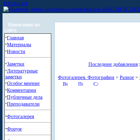
ГЛАВНАЯ
МЫСЛИ ВСЛУ
Навигация по
сайту
·
Главная
·
Материалы
·
Новости
·
Заметки
Последние добавления
·
Литературные
заметки
Фотогалерея. Фотографии
>
Разное
>
·
Особое
мнение
·
Комментарии
·
Публичные дела
·
Преподаватели
·
Фотогалерея
·
Форум