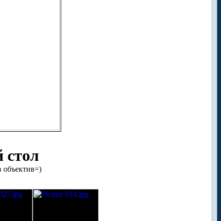
 стол
в объектив=)