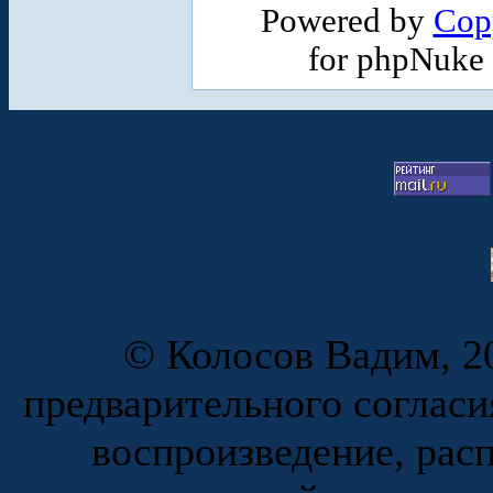
Powered by
Cop
for phpNuke
© Колосов Вадим, 20
предварительного согласи
воспроизведение, рас