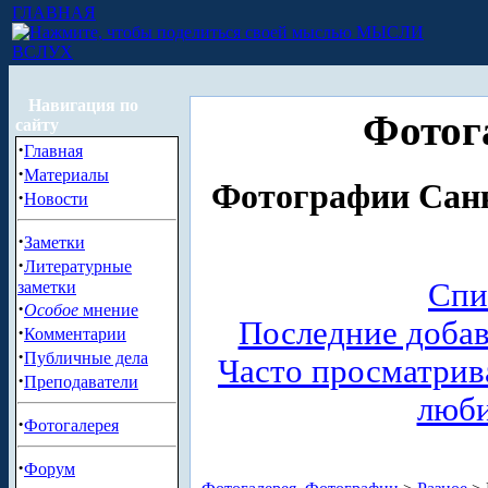
ГЛАВНАЯ
МЫСЛИ
ВСЛУХ
Навигация по
Фотог
сайту
·
Главная
·
Материалы
Фотографии Санк
·
Новости
·
Заметки
·
Литературные
Спи
заметки
·
Особое
мнение
Последние доба
·
Комментарии
·
Публичные дела
Часто просматри
·
Преподаватели
люб
·
Фотогалерея
·
Форум