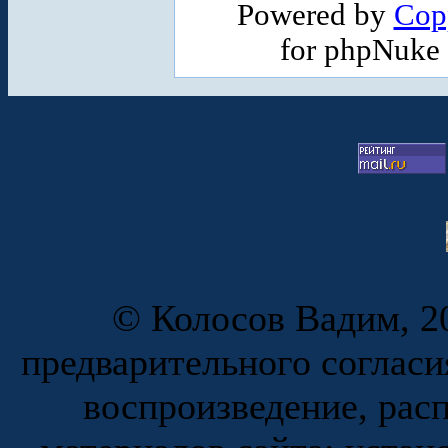
Powered by
Cop
for phpNuke
© Колосов Вадим, 20
предварительного согласи
воспроизведение, рас