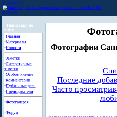
ГЛАВНАЯ
МЫСЛИ
ВСЛУХ
Навигация по
Фотог
сайту
·
Главная
·
Материалы
Фотографии Санк
·
Новости
·
Заметки
·
Литературные
Спи
заметки
·
Особое
мнение
Последние доба
·
Комментарии
·
Публичные дела
Часто просматри
·
Преподаватели
люб
·
Фотогалерея
·
Форум