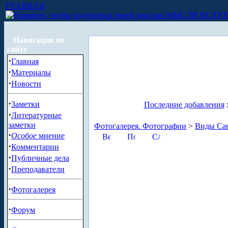
ГЛАВНАЯ
МЫСЛИ ВСЛУ
Навигация по
сайту
·
Главная
·
Материалы
·
Новости
·
Заметки
Последние добавления
·
Литературные
заметки
Фотогалерея. Фотографии
>
Виды Сан
·
Особое
мнение
·
Комментарии
·
Публичные дела
·
Преподаватели
·
Фотогалерея
·
Форум