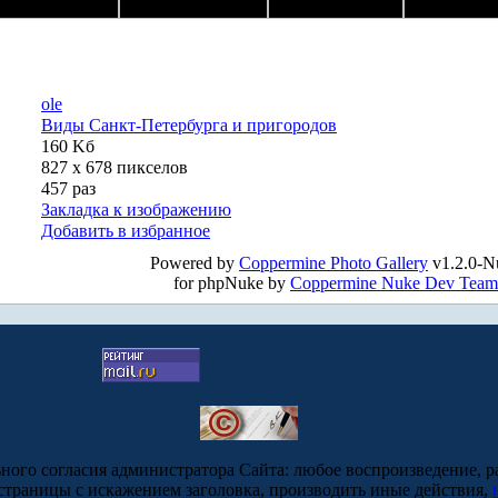
ole
Виды Санкт-Петербурга и пригородов
160 Kб
827 x 678 пикселов
457 раз
Закладка к изображению
Добавить в избранное
Powered by
Coppermine Photo Gallery
v1.2.0-N
for phpNuke by
Coppermine Nuke Dev Team
ьного согласия администратора Сайта: любое воспроизведение, р
-страницы с искажением заголовка, производить иные действия,