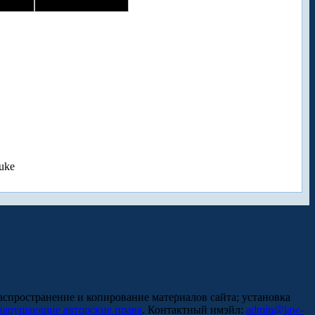
uke
аспространение и копирование материалов сайта; установка
нарушающие авторские права
. Контактный имэйл:
admin@law-