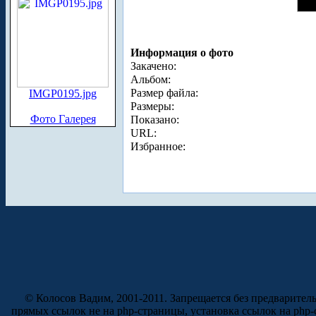
Информация о фото
Закачено:
Альбом:
Размер файла:
IMGP0195.jpg
Размеры:
Фото Галерея
Показано:
URL:
Избранное:
© Колосов Вадим, 2001-2011. Запрещается без предварител
прямых ссылок не на php-страницы, установка ссылок на php