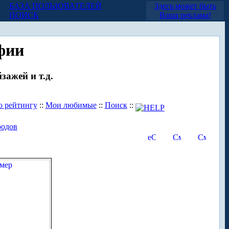
БАЗА ПОЛЬЗОВАТЕЛЕЙ
Здесь может быть
ПОИСК
Ваша реклама!
фии
зажей и т.д.
о рейтингу
::
Мои любимые
::
Поиск
::
родов