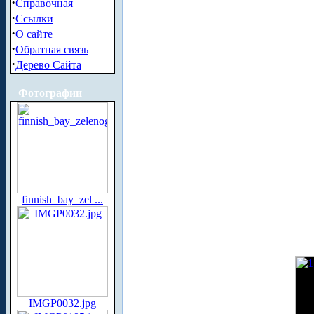
·
Справочная
·
Ссылки
·
О сайте
·
Обратная связь
·
Дерево Сайта
Фотографии
finnish_bay_zel ...
IMGP0032.jpg