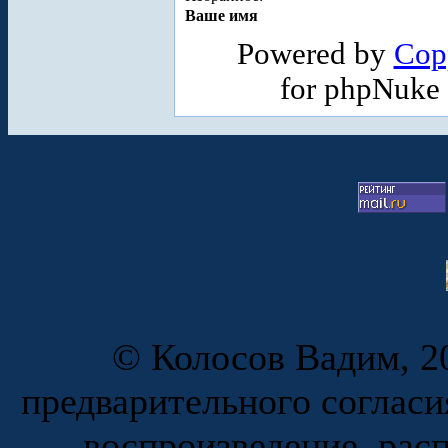
Ваше имя
Powered by
Cop
for phpNuke
© Колосов Вадим, 20
предварительного согласи
воспроизведение, рас