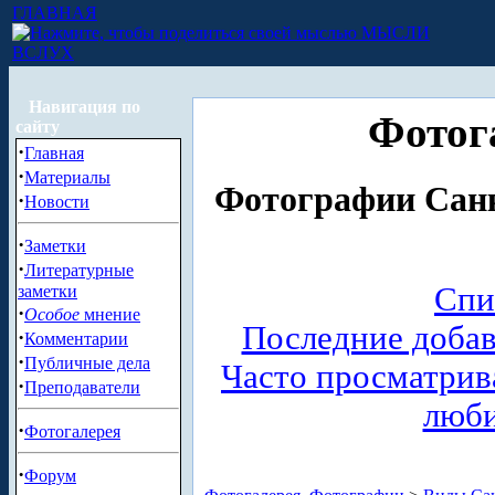
ГЛАВНАЯ
МЫСЛИ
ВСЛУХ
Навигация по
Фотог
сайту
·
Главная
·
Материалы
Фотографии Санк
·
Новости
·
Заметки
·
Литературные
Спи
заметки
·
Особое
мнение
Последние доба
·
Комментарии
·
Публичные дела
Часто просматри
·
Преподаватели
люб
·
Фотогалерея
·
Форум