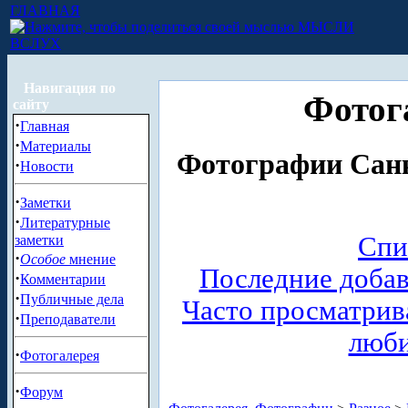
ГЛАВНАЯ
МЫСЛИ
ВСЛУХ
Навигация по
Фотог
сайту
·
Главная
·
Материалы
Фотографии Санк
·
Новости
·
Заметки
·
Литературные
Спи
заметки
·
Особое
мнение
Последние доба
·
Комментарии
·
Публичные дела
Часто просматри
·
Преподаватели
люб
·
Фотогалерея
·
Форум